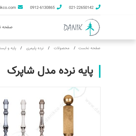
info@danikco.com
0912-6130865
021-22650142
صفحه 
صفحه نخست
محصولات
نرده پلیمری
پایه و ایست
پایه نرده مدل شاپرک