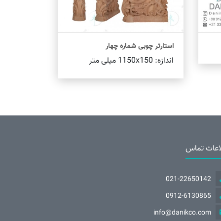
استارتر چوبی شماره چهار
اندازه: 1150x150 میلی متر
اطلاعات بیشتر
اعات تماس
021-22650142
0912-6130865
info@danikco.com