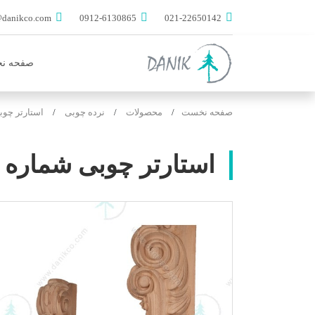
info@danikco.com
0912-6130865
021-22650142
صفحه ن
صفحه نخست
محصولات
نرده چوبی
استارتر چوب
استارتر چوبی شماره 