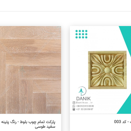
 کد 003
پارکت تمام چوب بلوط - رنگ پتینه
اطلاعات بیشتر
سفید طوسی