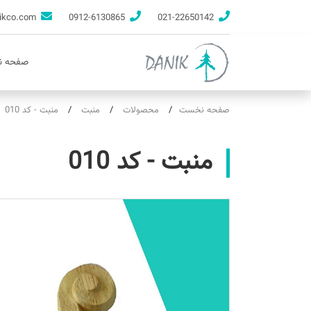
info@danikco.com
0912-6130865
021-22650142
صفحه 
صفحه نخست
محصولات
منبت
منبت - کد 010
منبت - کد 010