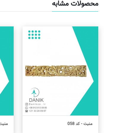
محصولات مشابه
منبت - کد 058
منبت -
اطلاعات بیشتر